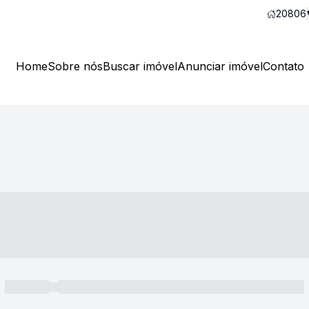
20806
Home
Sobre nós
Buscar imóvel
Anunciar imóvel
Contato
----- ---- ---- -- ----
----- -----
----- ----- -- ------ ---- ---- -- ----- ----- ----- --- ------