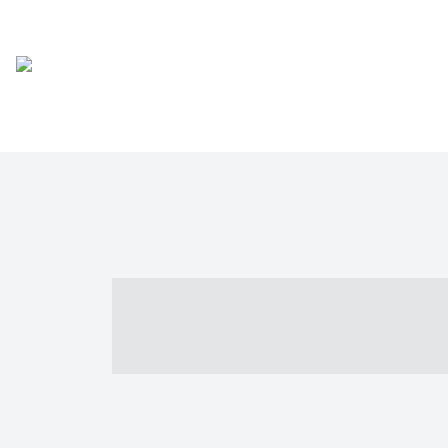
----- ----- -- -
- ------