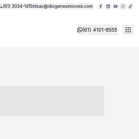
(61) 3034-1415
sac@diogenesimoveis.com
(61) 4101-8555
- ----- ----- --