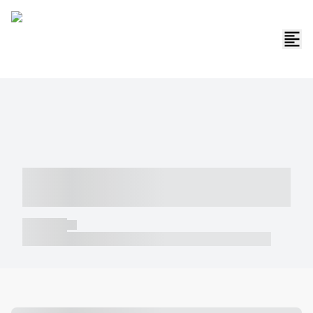
----- ----- -- ------ ---- ---- -- ----- -----
----- --- ------
----- -----
----- ----- -- ------ ---- ---- -- ----- ----- ----- --- ------