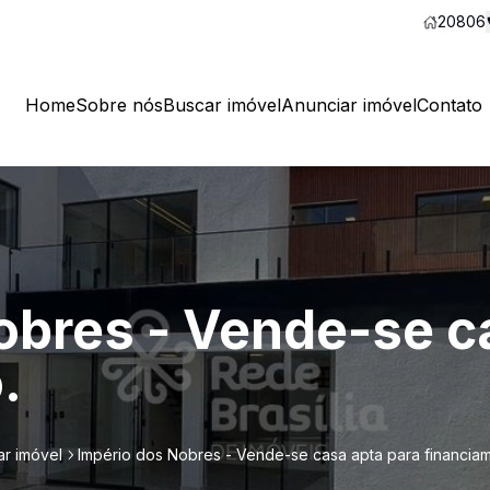
20806
Home
Sobre nós
Buscar imóvel
Anunciar imóvel
Contato
obres - Vende-se c
.
ar imóvel
Império dos Nobres - Vende-se casa apta para financia