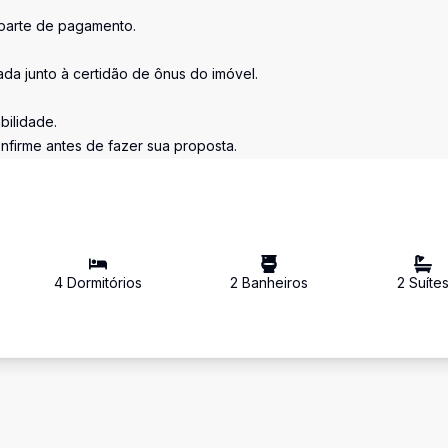
 parte de pagamento.
tada junto à certidão de ônus do imóvel.
bilidade.
nfirme antes de fazer sua proposta.
4
Dormitório
s
2
Banheiro
s
2
Suíte