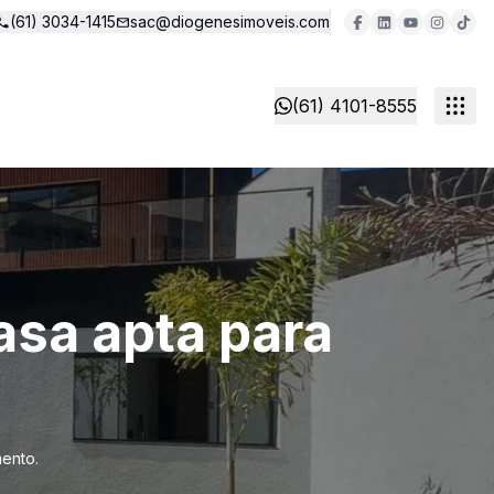
(61) 3034-1415
sac@diogenesimoveis.com
(61) 4101-8555
asa apta para
mento.