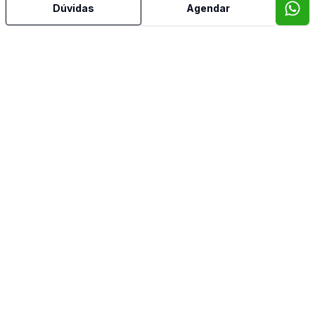
Dúvidas
Agendar
Home Theater
Hall
Piscina
Quintal
Sala de Jantar
Sala de TV
Suíte Master
Video do imóvel
Imóveis semelhantes