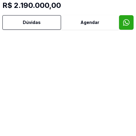
R$ 2.190.000,00
Escritório
Dúvidas
Agendar
Hidromassagem
Lavabo
Piscina
Quintal
Sala de Jantar
Sala de TV
Suíte Master