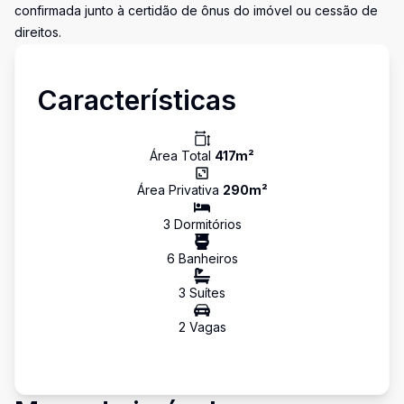
confirmada junto à certidão de ônus do imóvel ou cessão de
direitos.
Características
Área Total
417
m²
Área Privativa
290
m²
3
Dormitório
s
6
Banheiro
s
3
Suíte
s
2
Vaga
s