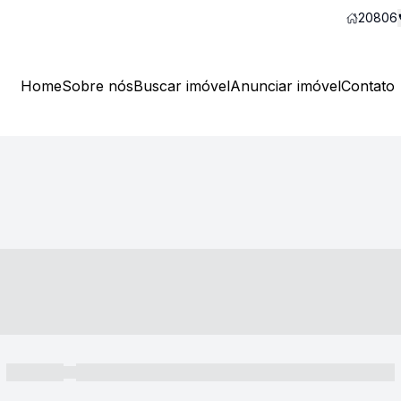
20806
Home
Sobre nós
Buscar imóvel
Anunciar imóvel
Contato
----- ---- ---- -- ----
----- -----
----- ----- -- ------ ---- ---- -- ----- ----- ----- --- ------