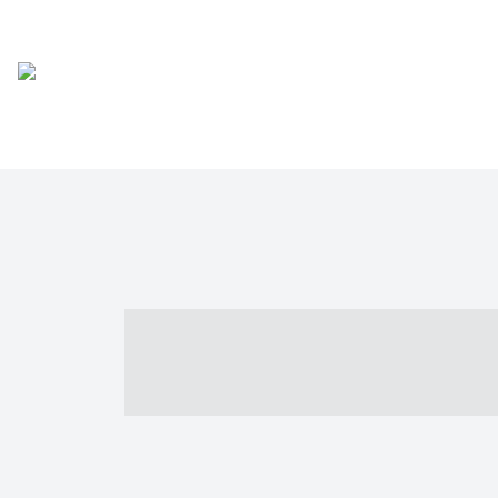
----- ----- -- -
- ------