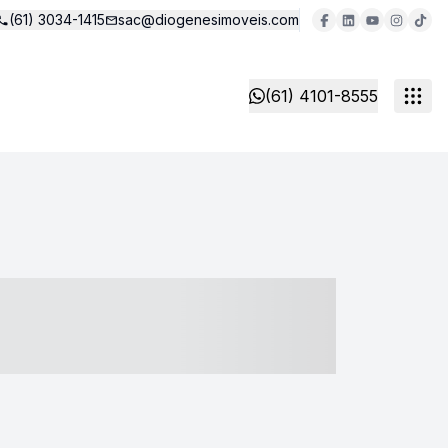
(61) 3034-1415
sac@diogenesimoveis.com
(61) 4101-8555
- ----- ----- --