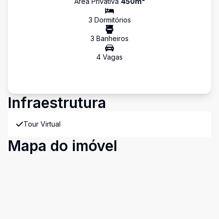
Área Privativa
450
m²
3
Dormitório
s
3
Banheiro
s
4
Vaga
s
Infraestrutura
Tour Virtual
Mapa do imóvel