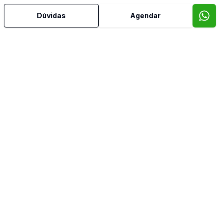
Dúvidas
Agendar
Imóveis semelhantes
Confira imóveis semelhantes
Cód:
CO9696
Comparar