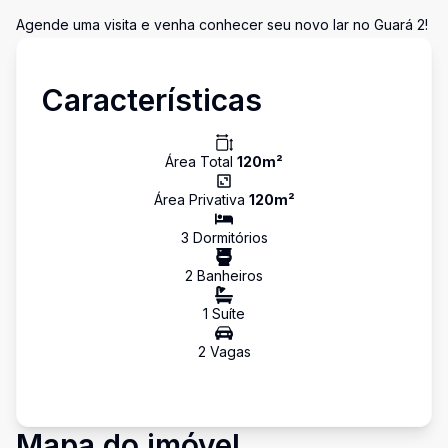
Agende uma visita e venha conhecer seu novo lar no Guará 2!
Características
Área Total
120
m²
Área Privativa
120
m²
3
Dormitório
s
2
Banheiro
s
1
Suíte
2
Vaga
s
Mapa do imóvel