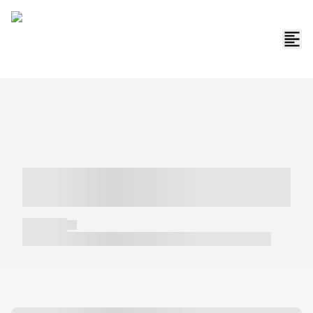
----- ----- -- ------ ---- ---- -- ----- -----
----- --- ------
----- -----
----- ----- -- ------ ---- ---- -- ----- ----- ----- --- ------