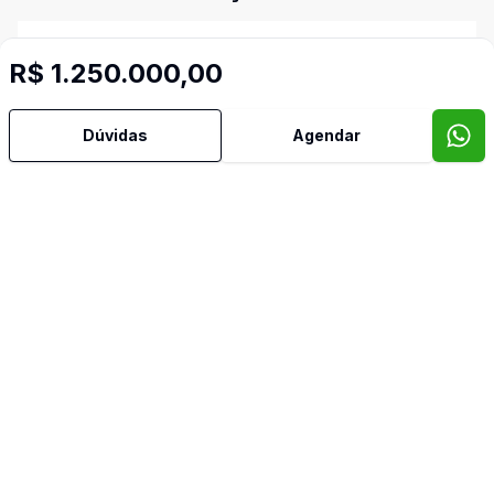
Área de Serviço
R$ 1.250.000,00
Copa
Dúvidas
Agendar
Copa Cozinha
Cozinha
Jardim de Inverno
Quintal
Banheiro de Empregada
Imóveis semelhantes
Confira imóveis semelhantes