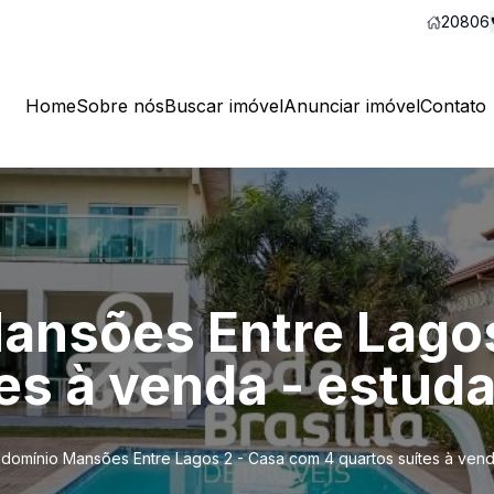
20806
Home
Sobre nós
Buscar imóvel
Anunciar imóvel
Contato
ansões Entre Lagos
tes à venda - estud
domínio Mansões Entre Lagos 2 - Casa com 4 quartos suítes à vend