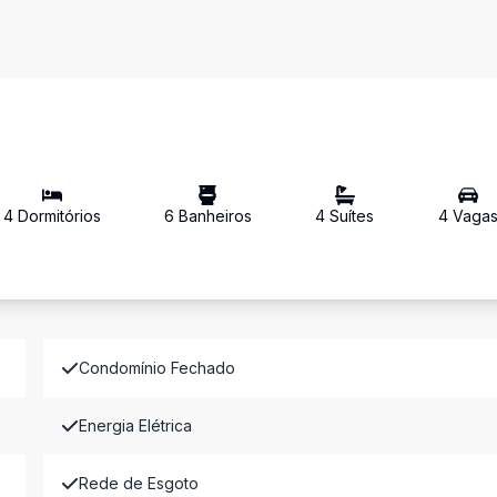
4
Dormitório
s
6
Banheiro
s
4
Suíte
s
4
Vaga
Condomínio Fechado
Energia Elétrica
Rede de Esgoto