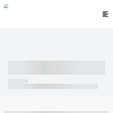
----- ----- -- ------ ---- ---- -- ----- -----
----- --- ------
----- -----
----- ----- -- ------ ---- ---- -- ----- ----- ----- --- ------