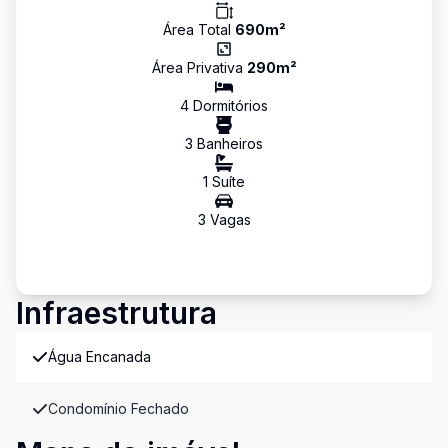
Área Total
690
m²
Área Privativa
290
m²
4
Dormitório
s
3
Banheiro
s
1
Suíte
3
Vaga
s
Infraestrutura
Água Encanada
Condomínio Fechado