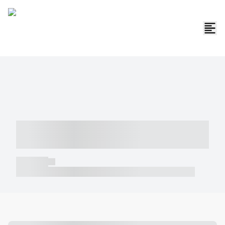
----- ----- -- ------ ---- ---- -- ----- -----
----- --- ------
----- -----
----- ----- -- ------ ---- ---- -- ----- ----- ----- --- ------