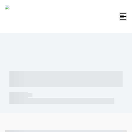
----- ----- -- ------ ---- ---- -- ----- -----
----- --- ------
----- -----
----- ----- -- ------ ---- ---- -- ----- ----- ----- --- ------