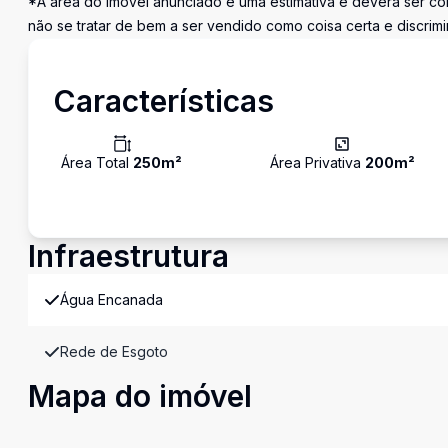
*A área do imóvel anunciado é uma estimativa e deverá ser con
não se tratar de bem a ser vendido como coisa certa e discrim
Características
Área Total
250
m²
Área Privativa
200
m²
Infraestrutura
Água Encanada
Rede de Esgoto
Mapa do imóvel