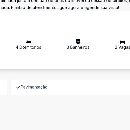
firmada junto à certidão de ônus do imóvel ou cessão de direitos, 
inada. Plantão de atendimentoLigue agora e agende sua visita!
4
Dormitório
s
3
Banheiro
s
2
Vaga
Pavimentação