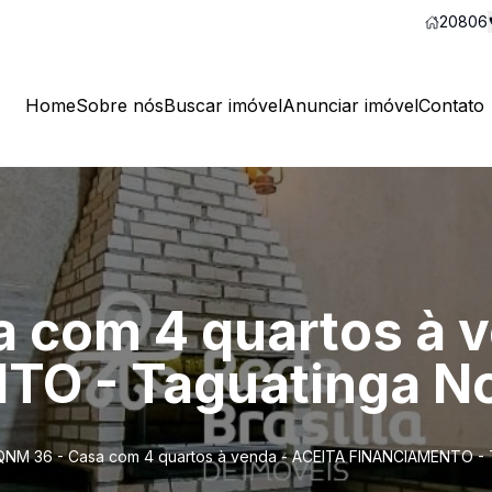
20806
Home
Sobre nós
Buscar imóvel
Anunciar imóvel
Contato
 com 4 quartos à 
O - Taguatinga No
QNM 36 - Casa com 4 quartos à venda - ACEITA FINANCIAMENTO - 