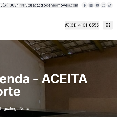
(61) 3034-1415
sac@diogenesimoveis.com
(61) 4101-8555
venda - ACEITA
rte
Taguatinga Norte