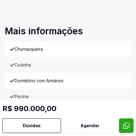
Mais informações
Churrasqueira
Cozinha
Dormitório com Armários
Piscina
R$ 990.000,00
Banheiro de Empregada
Video do imóvel
Dúvidas
Agendar