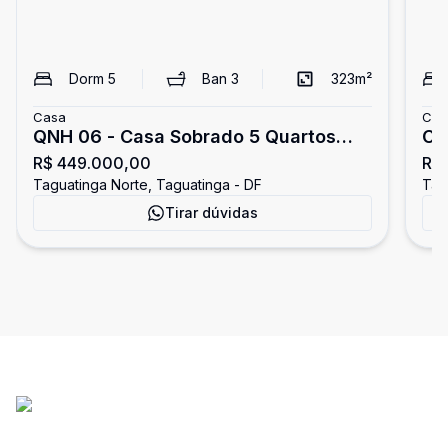
Dorm
5
Ban
3
323
m²
Casa
Cas
QNH 06 - Casa Sobrado 5 Quartos
Ca
R$ 449.000,00
R$ 
com 3 Vagas de Garagem -
- 
Taguatinga Norte, Taguatinga - DF
Tag
Taguatinga
Tirar dúvidas