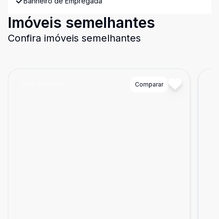
Banheiro de Empregada
Imóveis semelhantes
Confira imóveis semelhantes
Cód:
TH34831
Comparar
Có