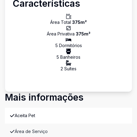
Características
Área Total
375
m²
Área Privativa
375
m²
5
Dormitório
s
5
Banheiro
s
2
Suíte
s
Mais informações
Aceita Pet
Área de Serviço