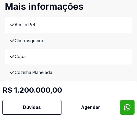
Mais informações
Aceita Pet
Churrasqueira
Copa
Cozinha Planejada
Jardim de Inverno
R$ 1.200.000,00
Lavabo
Dúvidas
Agendar
Reformado
Sala de Jantar