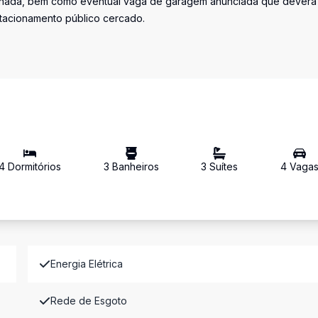
iminada, bem como eventual vaga de garagem anunciada que deverá
stacionamento público cercado.
4
Dormitório
s
3
Banheiro
s
3
Suíte
s
4
Vaga
Energia Elétrica
Rede de Esgoto