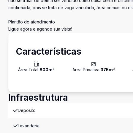
não se tratar de bem a ser vendido como coisa certa e discr
confirmada, pois se trata de vaga vinculada, área comum ou e
Plantão de atendimento
Ligue agora e agende sua visita!
Características
Área Total
800
m²
Área Privativa
375
m²
Infraestrutura
Depósito
Lavanderia