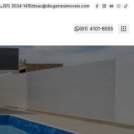
(61) 3034-1415
sac@diogenesimoveis.com
(61) 4101-8555