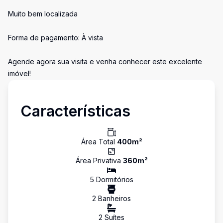
Muito bem localizada
Forma de pagamento: À vista
Agende agora sua visita e venha conhecer este excelente
imóvel!
Características
Área Total
400
m²
Área Privativa
360
m²
5
Dormitório
s
2
Banheiro
s
2
Suíte
s