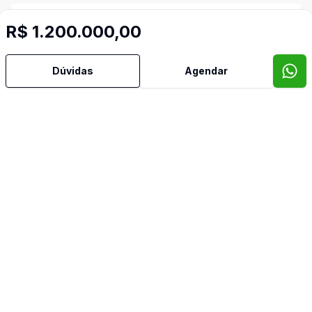
Banheiro Social
R$ 1.200.000,00
Copa
Dúvidas
Agendar
Copa Cozinha
Cozinha
Dormitório com Armários
Quintal
Video do imóvel
Imóveis semelhantes
Confira imóveis semelhantes