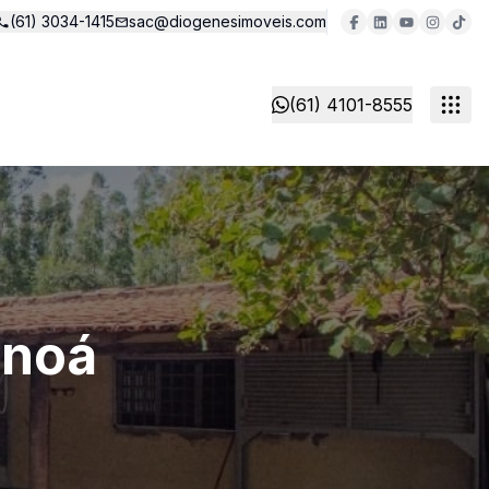
(61) 3034-1415
sac@diogenesimoveis.com
(61) 4101-8555
anoá