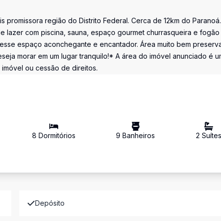
s promissora região do Distrito Federal. Cerca de 12km do Paranoá.
e lazer com piscina, sauna, espaço gourmet churrasqueira e fogão
s nesse espaço aconchegante e encantador. Área muito bem preserv
deseja morar em um lugar tranquilo!* A área do imóvel anunciado é 
 imóvel ou cessão de direitos.
8
Dormitório
s
9
Banheiro
s
2
Suíte
Depósito