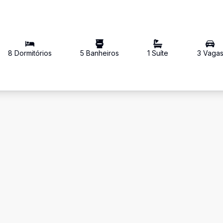
8
Dormitório
s
5
Banheiro
s
1
Suíte
3
Vaga