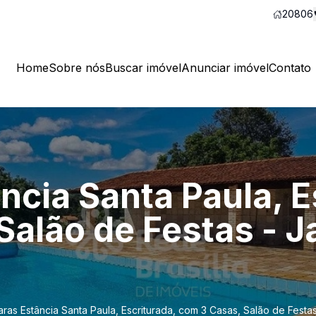
20806
Home
Sobre nós
Buscar imóvel
Anunciar imóvel
Contato
cia Santa Paula, E
Salão de Festas - J
ras Estância Santa Paula, Escriturada, com 3 Casas, Salão de Festa