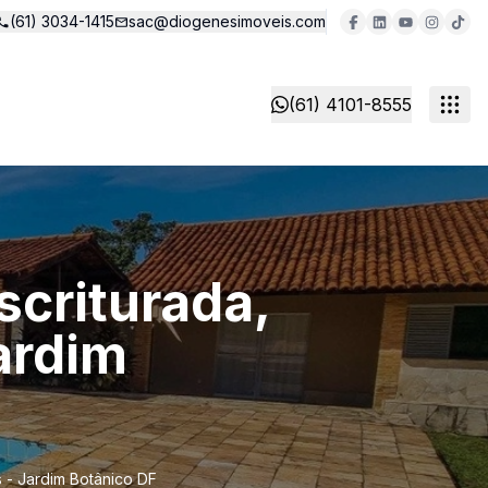
(61) 3034-1415
sac@diogenesimoveis.com
(61) 4101-8555
scriturada,
ardim
s - Jardim Botânico DF