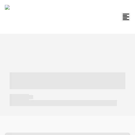
----- ----- -- ------ ---- ---- -- ----- -----
----- --- ------
----- -----
----- ----- -- ------ ---- ---- -- ----- ----- ----- --- ------