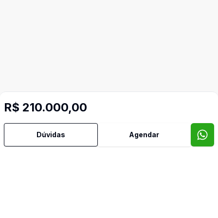
R$ 210.000,00
Imóveis semelhantes
Dúvidas
Agendar
Confira imóveis semelhantes
Cód:
CO9894
Comparar
Có