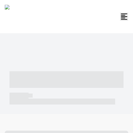
----- ----- -- ------ ---- ---- -- ----- -----
----- --- ------
----- -----
----- ----- -- ------ ---- ---- -- ----- ----- ----- --- ------