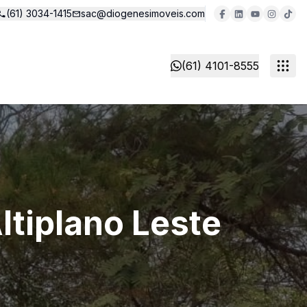
(61) 3034-1415
sac@diogenesimoveis.com
(61) 4101-8555
ltiplano Leste