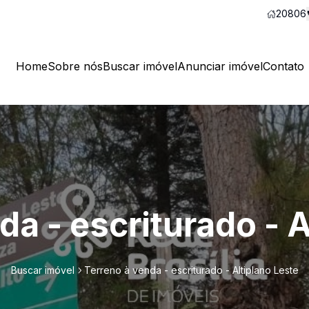
20806
Home
Sobre nós
Buscar imóvel
Anunciar imóvel
Contato
da - escriturado - A
Buscar imóvel
Terreno à venda - escriturado - Altiplano Leste