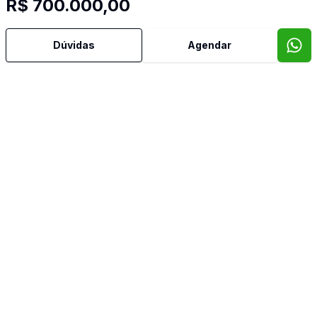
R$ 700.000,00
Dúvidas
Agendar
Cód:
DA4707
Comparar
Có
5000
m²