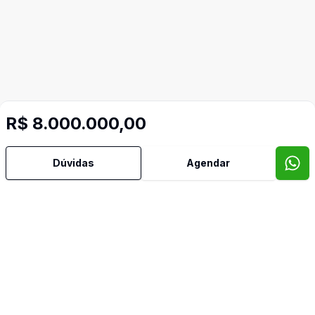
R$ 8.000.000,00
Imóveis semelhantes
Confira imóveis semelhantes
Dúvidas
Agendar
Cód:
DA4707
Comparar
Có