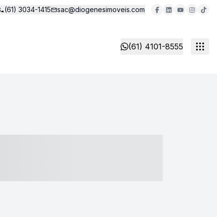
(61) 3034-1415
sac@diogenesimoveis.com
(61) 4101-8555
- ----- ----- --