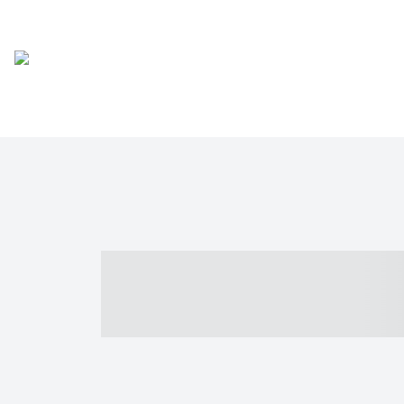
----- ----- -- -
- ------