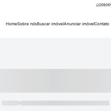
20806
Home
Sobre nós
Buscar imóvel
Anunciar imóvel
Contato
----- ---- ---- -- ----
----- -----
----- ----- -- ------ ---- ---- -- ----- ----- ----- --- ------