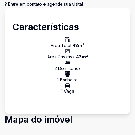
? Entre em contato e agende sua visita!
Características
Área Total
43
m²
Área Privativa
43
m²
2
Dormitório
s
1
Banheiro
1
Vaga
Mapa do imóvel