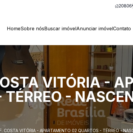
20806
Home
Sobre nós
Buscar imóvel
Anunciar imóvel
Contato
 COSTA VITÓRIA -
- TÉRREO - NASCE
DF. COSTA VITÓRIA - APARTAMENTO 02 QUARTOS - TÉRREO - NAS