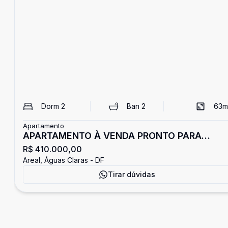
Dorm
2
Ban
2
63
m
Apartamento
APARTAMENTO À VENDA PRONTO PARA
R$ 410.000,00
MORAR! VISTA LIVRE E UM DOS MELHORES
Areal, Águas Claras - DF
CUSTOS-BENEFÍCIO DA REGIÃO. NÃO PERCA
Tirar dúvidas
ESSA OPORTUNIDADE!