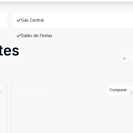
Gás Central
Salão de Festas
tes
Prev
Cód:
TH32556
Comparar