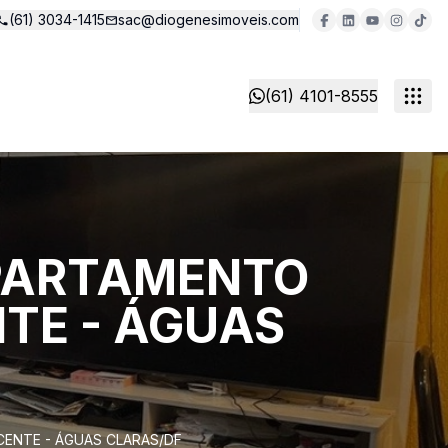
(61) 3034-1415
sac@diogenesimoveis.com
(61) 4101-8555
 APARTAMENTO
NTE - ÁGUAS
CENTE - ÁGUAS CLARAS/DF