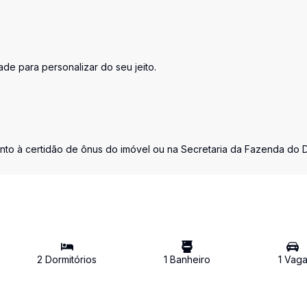
de para personalizar do seu jeito.
unto à certidão de ônus do imóvel ou na Secretaria da Fazenda do 
2
Dormitório
s
1
Banheiro
1
Vag