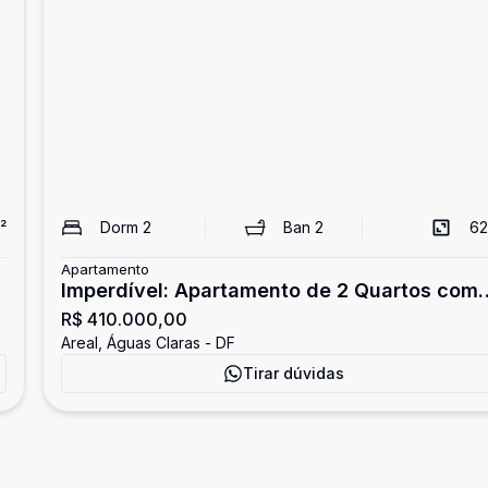
²
Dorm
2
Ban
2
62
Apartamento
Imperdível: Apartamento de 2 Quartos com
R$ 410.000,00
Suíte - Nascente
Areal, Águas Claras - DF
Tirar dúvidas