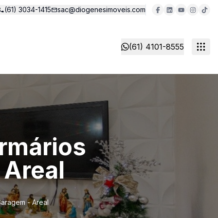
(61) 3034-1415
sac@diogenesimoveis.com
(61) 4101-8555
Armários
 Areal
Garagem - Areal