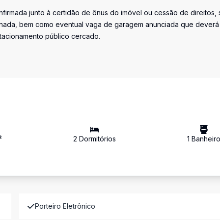
firmada junto à certidão de ônus do imóvel ou cessão de direitos, 
iminada, bem como eventual vaga de garagem anunciada que deverá
stacionamento público cercado.
²
2
Dormitório
s
1
Banheir
Porteiro Eletrônico