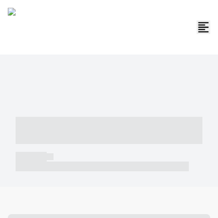
----- ----- -- ------ ---- ---- -- ----- -----
----- --- ------
----- -----
----- ----- -- ------ ---- ---- -- ----- ----- ----- --- ------