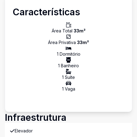
Características
Área Total
33
m²
Área Privativa
33
m²
1
Dormitório
1
Banheiro
1
Suíte
1
Vaga
Infraestrutura
Elevador