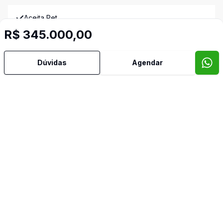
Aceita Pet
R$ 345.000,00
Área de Serviço
Dúvidas
Agendar
Banheiro Social
Copa
Copa Cozinha
Cozinha
Dormitório com Armários
Sala com Armários