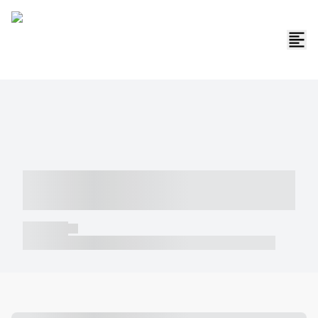
----- ----- -- ------ ---- ---- -- ----- -----
----- --- ------
----- -----
----- ----- -- ------ ---- ---- -- ----- ----- ----- --- ------