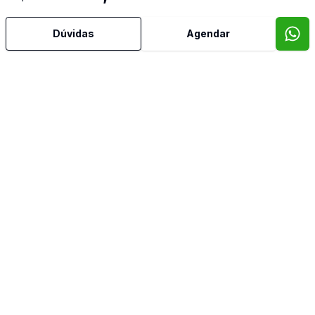
Mais informações
Dúvidas
Agendar
Área de Serviço
Banheiro Social
Copa
Copa Cozinha
Cozinha
Dormitório com Armários
Mobiliado
Video do imóvel