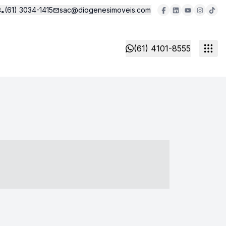
(61) 3034-1415
sac@diogenesimoveis.com
(61) 4101-8555
- ----- ----- --