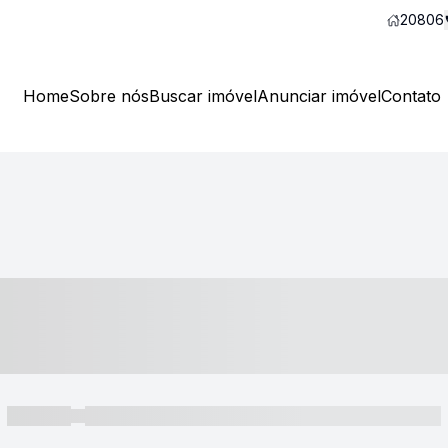
20806
Home
Sobre nós
Buscar imóvel
Anunciar imóvel
Contato
----- ---- ---- -- ----
----- -----
----- ----- -- ------ ---- ---- -- ----- ----- ----- --- ------