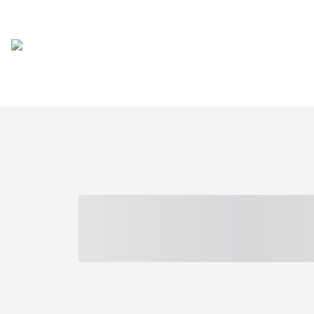
----- ----- -- -
- ------