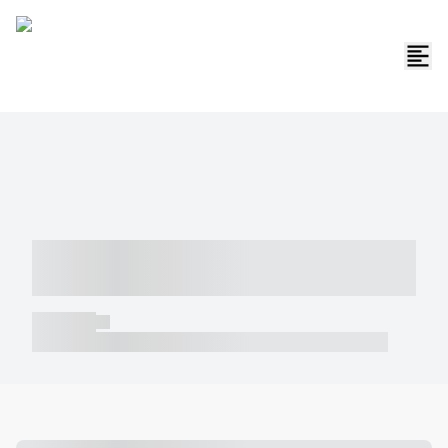
----- ----- -- ------ ---- ---- -- ----- -----
----- --- ------
----- -----
----- ----- -- ------ ---- ---- -- ----- ----- ----- --- ------