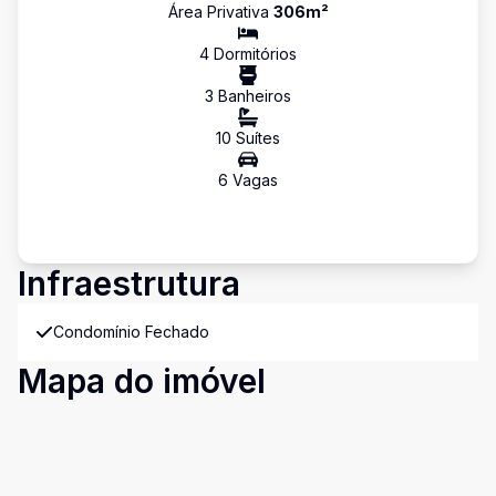
Área Privativa
306
m²
4
Dormitório
s
3
Banheiro
s
10
Suíte
s
6
Vaga
s
Infraestrutura
Condomínio Fechado
Mapa do imóvel