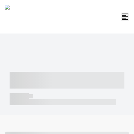
----- ----- -- ------ ---- ---- -- ----- -----
----- --- ------
----- -----
----- ----- -- ------ ---- ---- -- ----- ----- ----- --- ------